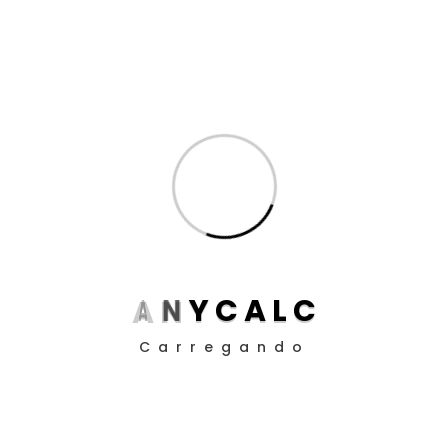
Inteligência Artificial
(8)
Produtividade para Advogados
(17)
Produtividade para Peritos
(17)
Posts
Aposentadoria da Pessoa com Deficiência: Como
Funciona o Cálculo em 2025
Guia definitivo de como utilizar a EC 113/21 nos
A
N
Y
C
A
L
C
cálculos judiciais
Como Definir Prioridades Quando Tudo Parece
Carregando
Urgente
O Impacto da ADC 58 nos Contratos Bancários: