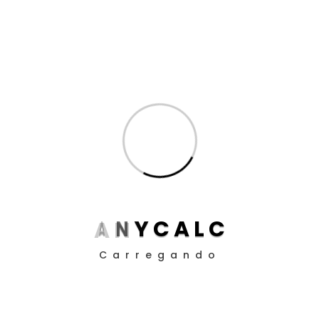
Dicas de Cálculo para Advogados
(11)
Inteligência Artificial
(8)
Produtividade para Advogados
(17)
Produtividade para Peritos
(17)
Posts
Aposentadoria da Pessoa com Deficiência: Como
Funciona o Cálculo em 2025
Guia definitivo de como utilizar a EC 113/21 nos
A
N
Y
C
A
L
C
cálculos judiciais
Carregando
Como Definir Prioridades Quando Tudo Parece
Urgente
O Impacto da ADC 58 nos Contratos Bancários: