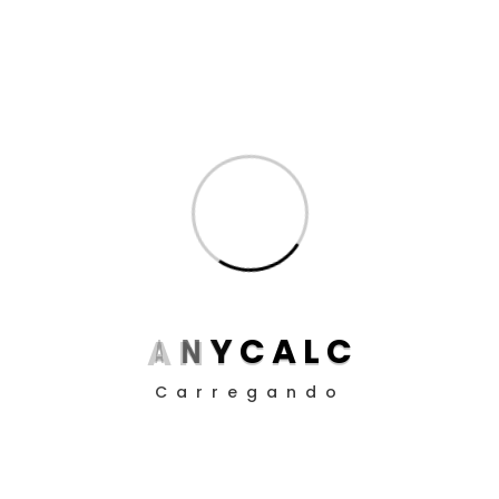
Inteligência Artificial
(8)
Produtividade para Advogados
(17)
Produtividade para Peritos
(17)
Posts
Aposentadoria da Pessoa com Deficiência: Como
Funciona o Cálculo em 2025
Guia definitivo de como utilizar a EC 113/21 nos
A
N
Y
C
A
L
C
cálculos judiciais
Carregando
Como Definir Prioridades Quando Tudo Parece
Urgente
O Impacto da ADC 58 nos Contratos Bancários: