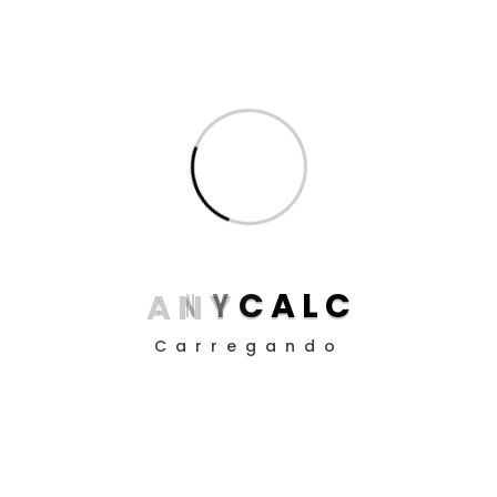
Pesquisar
Pesquisar
Categorias
Cálculos e Direito Bancário
(77)
Cálculos e Direito Cível
(7)
Cálculos e Direito de Fundos de Pensão
(13)
Cálculos e Direito Previdenciário
(77)
A
N
Y
C
A
L
C
Cálculos e Direito Trabalhista
(31)
Cálculos e Direito Tributário
(15)
Carregando
Calculos Judiciais
(5)
Dicas de Cálculo para Advogados
(11)
Inteligência Artificial
(8)
Produtividade para Advogados
(17)
Produtividade para Peritos
(17)