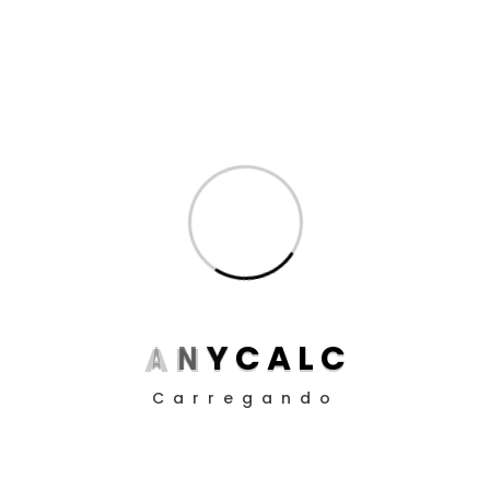
Dicas de Cálculo para Advogados
(11)
Inteligência Artificial
(8)
Produtividade para Advogados
(17)
Produtividade para Peritos
(17)
Posts
Aposentadoria da Pessoa com Deficiência: Como
Funciona o Cálculo em 2025
Guia definitivo de como utilizar a EC 113/21 nos
A
N
Y
C
A
L
C
cálculos judiciais
Carregando
Como Definir Prioridades Quando Tudo Parece
Urgente