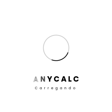
Inteligência Artificial
(8)
Produtividade para Advogados
(17)
Produtividade para Peritos
(17)
Posts
Aposentadoria da Pessoa com Deficiência: Como
Funciona o Cálculo em 2025
Guia definitivo de como utilizar a EC 113/21 nos
A
N
Y
C
A
L
C
cálculos judiciais
Carregando
Como Definir Prioridades Quando Tudo Parece
Urgente
O Impacto da ADC 58 nos Contratos Bancários: