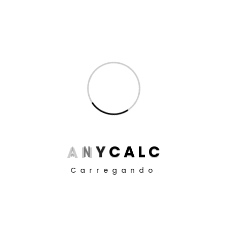
Produtividade para Advogados
(17)
Produtividade para Peritos
(17)
Posts
Aposentadoria da Pessoa com Deficiência: Como
Funciona o Cálculo em 2025
Guia definitivo de como utilizar a EC 113/21 nos
cálculos judiciais
A
N
Y
C
A
L
C
Como Definir Prioridades Quando Tudo Parece
Carregando
Urgente
O Impacto da ADC 58 nos Contratos Bancários:
Entendendo a Aplicação da SELIC