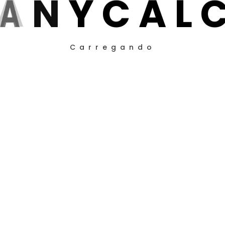
A
N
Y
C
A
L
Carregando