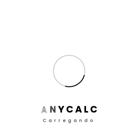
Cálculos e Direito Tributário
(15)
Calculos Judiciais
(5)
Dicas de Cálculo para Advogados
(11)
Inteligência Artificial
(8)
Produtividade para Advogados
(17)
Produtividade para Peritos
(17)
Posts
Aposentadoria da Pessoa com Deficiência: Como
Funciona o Cálculo em 2025
A
N
Y
C
A
L
C
Guia definitivo de como utilizar a EC 113/21 nos
Carregando
cálculos judiciais
Como Definir Prioridades Quando Tudo Parece