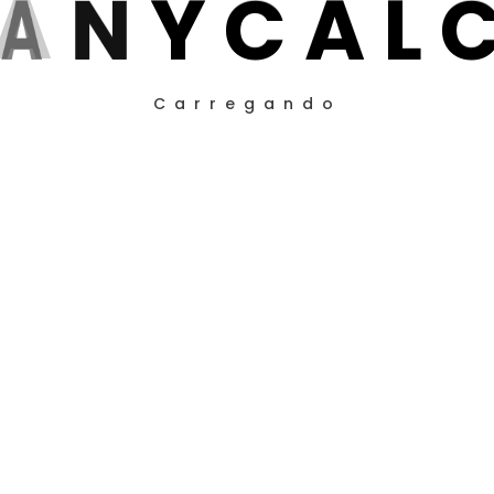
A
N
Y
C
A
L
Carregando