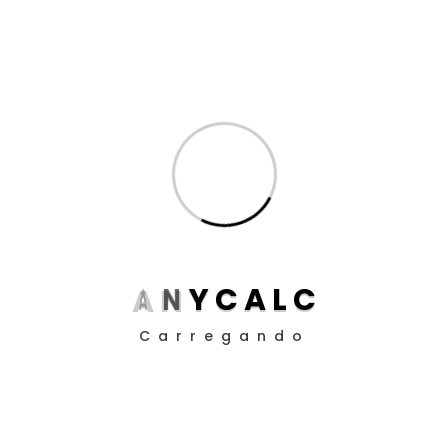
Produtividade para Advogados
(17)
Produtividade para Peritos
(17)
Posts
Aposentadoria da Pessoa com Deficiência: Como
Funciona o Cálculo em 2025
Guia definitivo de como utilizar a EC 113/21 nos
cálculos judiciais
A
N
Y
C
A
L
C
Como Definir Prioridades Quando Tudo Parece
Carregando
Urgente
O Impacto da ADC 58 nos Contratos Bancários:
Entendendo a Aplicação da SELIC