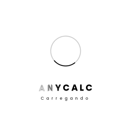
Produtividade para Advogados
(17)
Produtividade para Peritos
(17)
Posts
Aposentadoria da Pessoa com Deficiência: Como
Funciona o Cálculo em 2025
Guia definitivo de como utilizar a EC 113/21 nos
cálculos judiciais
A
N
Y
C
A
L
C
Como Definir Prioridades Quando Tudo Parece
Carregando
Urgente
O Impacto da ADC 58 nos Contratos Bancários:
Entendendo a Aplicação da SELIC