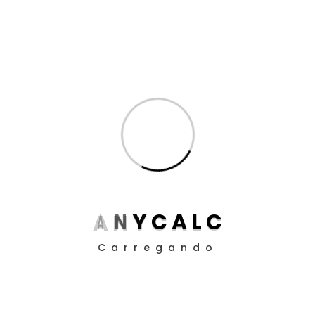
Inteligência Artificial
(8)
Produtividade para Advogados
(17)
Produtividade para Peritos
(17)
Posts
Aposentadoria da Pessoa com Deficiência: Como
Funciona o Cálculo em 2025
Guia definitivo de como utilizar a EC 113/21 nos
A
N
Y
C
A
L
C
cálculos judiciais
Carregando
Como Definir Prioridades Quando Tudo Parece
Urgente
O Impacto da ADC 58 nos Contratos Bancários: