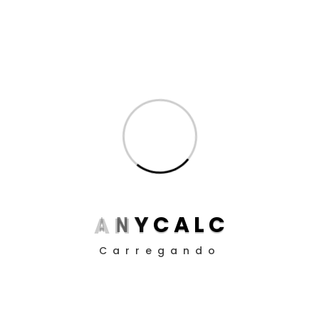
Inteligência Artificial
(8)
Produtividade para Advogados
(17)
Produtividade para Peritos
(17)
Posts
Aposentadoria da Pessoa com Deficiência: Como
Funciona o Cálculo em 2025
Guia definitivo de como utilizar a EC 113/21 nos
A
N
Y
C
A
L
C
cálculos judiciais
Carregando
Como Definir Prioridades Quando Tudo Parece
Urgente
O Impacto da ADC 58 nos Contratos Bancários: