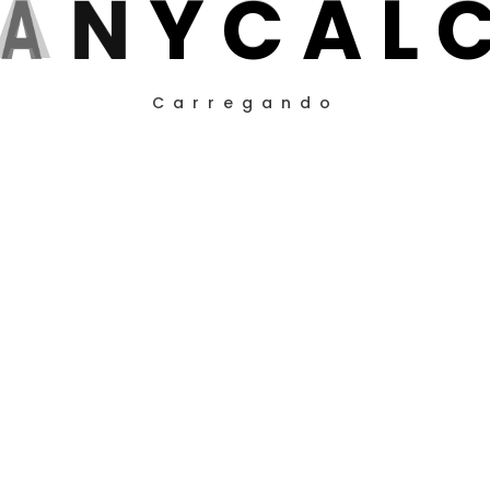
A
N
Y
C
A
L
Carregando