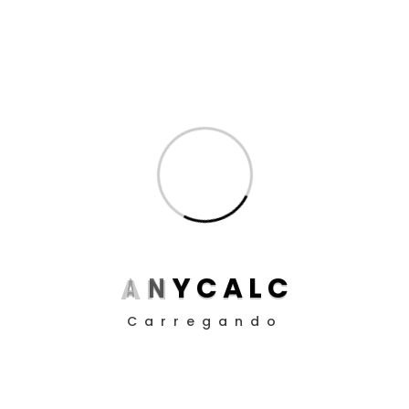
Inteligência Artificial
(8)
Produtividade para Advogados
(17)
Produtividade para Peritos
(17)
Posts
Aposentadoria da Pessoa com Deficiência: Como
Funciona o Cálculo em 2025
Guia definitivo de como utilizar a EC 113/21 nos
A
N
Y
C
A
L
C
cálculos judiciais
Carregando
Como Definir Prioridades Quando Tudo Parece
Urgente
O Impacto da ADC 58 nos Contratos Bancários: