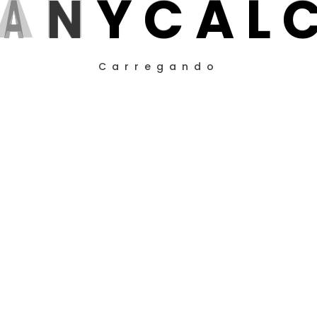
A
N
Y
C
A
L
Carregando