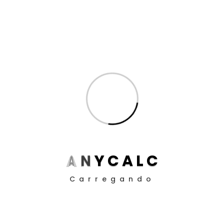
Dicas de Cálculo para Advogados
(11)
Inteligência Artificial
(8)
Produtividade para Advogados
(17)
Produtividade para Peritos
(17)
Posts
Aposentadoria da Pessoa com Deficiência: Como
Funciona o Cálculo em 2025
Guia definitivo de como utilizar a EC 113/21 nos
A
N
Y
C
A
L
C
cálculos judiciais
Carregando
Como Definir Prioridades Quando Tudo Parece
Urgente
O Impacto da ADC 58 nos Contratos Bancários: