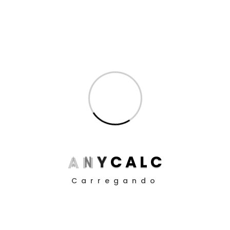
Inteligência Artificial
(8)
Produtividade para Advogados
(17)
Produtividade para Peritos
(17)
Posts
Aposentadoria da Pessoa com Deficiência: Como
Funciona o Cálculo em 2025
Guia definitivo de como utilizar a EC 113/21 nos
A
N
Y
C
A
L
C
cálculos judiciais
Carregando
Como Definir Prioridades Quando Tudo Parece
Urgente
O Impacto da ADC 58 nos Contratos Bancários: