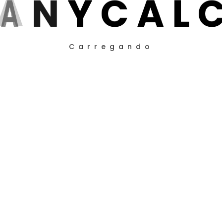
A
N
Y
C
A
L
Carregando