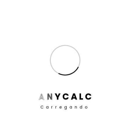
Calculos Judiciais
(5)
Dicas de Cálculo para Advogados
(11)
Inteligência Artificial
(8)
Produtividade para Advogados
(17)
Produtividade para Peritos
(17)
Posts
Aposentadoria da Pessoa com Deficiência: Como
Funciona o Cálculo em 2025
Guia definitivo de como utilizar a EC 113/21 nos
A
N
Y
C
A
L
C
cálculos judiciais
Carregando
Como Definir Prioridades Quando Tudo Parece
Urgente