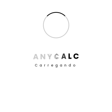
compartilhar:
Sem comentários
TAGS:
advocacia
AnyCalc
eficiência
foco
gestão de tarefas
GTD
A
N
Y
C
A
L
C
metodologia
organização
Carregando
planejamento
produtividade